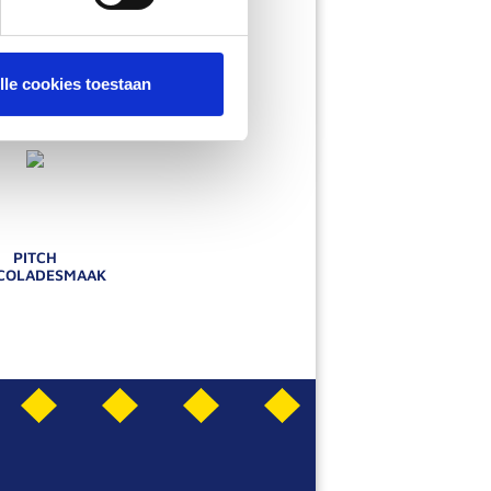
AARDBEI
OM ER MEER OVER TE WETEN
lle cookies toestaan
PITCH
COLADESMAAK