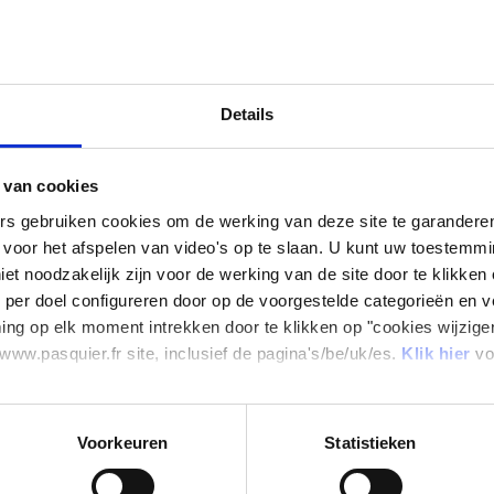
TCH
Pitch
Aardbeiensmaak
Details
Découvrez Pitch goût fraise, une brioche moelleuse avec un c
goûter gourmand et riche en céréale. A savourer à la maison ou à
 van cookies
rs gebruiken cookies om de werking van deze site te garandere
 voor het afspelen van video's op te slaan. U kunt uw toestemm
et noodzakelijk zijn voor de werking van de site door te klikken o
per doel configureren door op de voorgestelde categorieën en v
ng op elk moment intrekken door te klikken op "cookies wijzige
100% FRANSE
ZONDER
TARWEBLOEM
CONSERVERINGS-
MIDDELEN
www.pasquier.fr site, inclusief de pagina's/be/uk/es.
Klik hier
vo
Voorkeuren
Statistieken