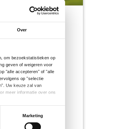
Over
œur fondant goût Fraise, pour un
 emporter.
n, om bezoekstatistieken op
ing geven of weigeren voor
p "alle accepteren" of "alle
ervolgens op "selectie
n". Uw keuze zal van
or meer informatie over ons
Marketing