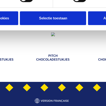
TARWEMEEL
EIEREN
SUIKER
ookies
Selectie toestaan
A
ANDERE PRODUCTEN UIT HET ASSORTIMENT PITCH
PITCH
STUKJES
CHOCOLADESTUKJES
CHO
VERSION FRANÇAISE