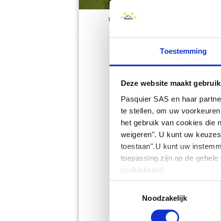
HOME
PRODUITS
VIERUURTJE
PI
Toestemming
Deze website maakt gebruik
Pasquier SAS en haar partne
te stellen, om uw voorkeuren
het gebruik van cookies die ni
weigeren". U kunt uw keuzes 
toestaan".U kunt uw instemmi
toepassing zijn op de gehele 
cookiebeleid.
Toestemmingsselectie
Noodzakelijk
Ingrediënten