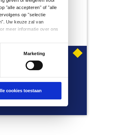
ing geven of weigeren voor
p "alle accepteren" of "alle
ervolgens op "selectie
n". Uw keuze zal van
or meer informatie over ons
Marketing
OOKIES
lle cookies toestaan