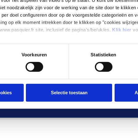
0
 voor het afspelen van video's op te slaan. U kunt uw toestemm
VOLDOEN
et noodzakelijk zijn voor de werking van de site door te klikken o
per doel configureren door op de voorgestelde categorieën en v
ng op elk moment intrekken door te klikken op "cookies wijzige
www.pasquier.fr site, inclusief de pagina's/be/uk/es.
Klik hier
vo
Voorkeuren
Statistieken
VERSION FRANÇAISE
IJKE VERMELDINGEN
PRIVACYBELEID
COOKIEBELEID
VERANDER UW C
ookies
Selectie toestaan
A
Alle rechten voorbehouden Pasquier SAS 2026