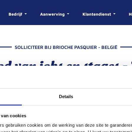
Bedrijf
Aanwerving
Klantendienst
H
N
R
SOLLICITEER BIJ BRIOCHE PASQUIER - BELGIË
UP
VAN 1974 TOT VAND
 van jobs en stages -
E
DE GESCHIEDENIS V
VRAGEN/ANTW
UW LOOPB
DE VAKKENIS
DE PRODUCTIE
PASQUIE
d de vacatures voor onze sites gevestigd in Frankrijk via deze
Details
 België
 van cookies
rs gebruiken cookies om de werking van deze site te garandere
BESCHIKBARE AANBIEDINGEN DIE AAN UW