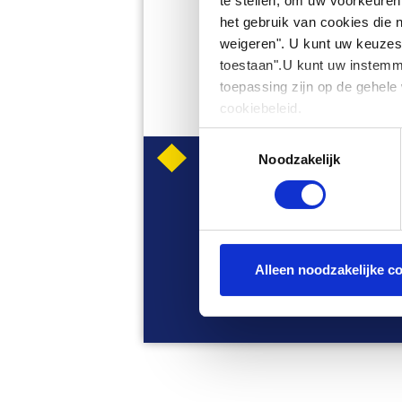
te stellen, om uw voorkeuren
het gebruik van cookies die ni
weigeren". U kunt uw keuzes 
toestaan".U kunt uw instemmi
toepassing zijn op de gehele 
cookiebeleid.
Toestemmingsselectie
Noodzakelijk
WETTEL
Alleen noodzakelijke c