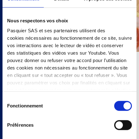
FR
Nous respectons vos choix
NL
Pasquier SAS et ses partenaires utilisent des
cookies nécessaires au fonctionnement de ce site, suivre
vos interactions avec le lecteur de vidéo et conserver
des statistiques des vidéos vues sur Youtube. Vous
pouvez donner ou refuser votre accord pour l’utilisation
20 minutes
des cookies non nécessaires au fonctionnement du site
en cliquant sur « tout accepter ou « tout refuser ». Vous
1 personnes
pouvez paramétrer vos choix par finalités en cliquant sur
les catégories proposées puis sur « autoriser la sélection
- de la Tartines de Brioche
». Vous pouvez retirer votre accord à tout moment, en
Sélection
- du coulis de tomate
cliquant sur « modifier les cookies ». Votre choix vaudra
Fonctionnement
du
- du jambon
pour l’intégralité du site www.pasquier.fr lequel englobe
consentement
- du gruyère
les pages/be/uk/es.
- quelques feuilles de basilic
Préférences
Pour en savoir plus sur notre politique cookies,
cliquez
salé
ici