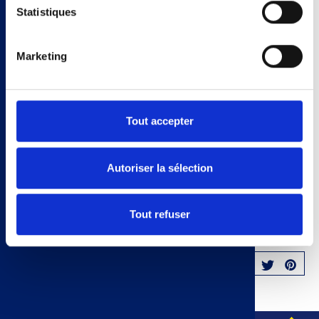
Statistiques
viande
apéro
Marketing
platprincipal
Pizza
Titre On-Page
Tout accepter
À l’aide d’un emporte-pièce, découper des cercles dans les
tranches de Tartines de Brioche. Badigeonner chaque cercle
Autoriser la sélection
de coulis de tomate, d’un morceau de jambon, de gruyère et
d’un soupçon de basilic. Enfourner quelques minutes au four
à température douce.
Tout refuser
SHARE