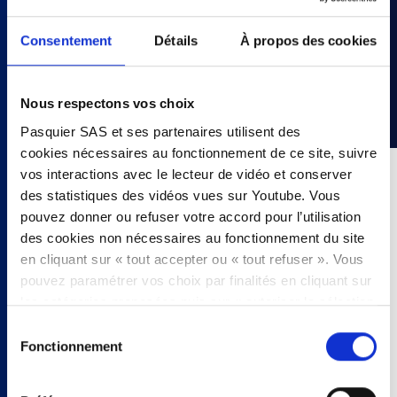
FR
Consentement
Détails
À propos des cookies
NL
Nous respectons vos choix
Pasquier SAS et ses partenaires utilisent des
cookies nécessaires au fonctionnement de ce site, suivre
vos interactions avec le lecteur de vidéo et conserver
25 minutes
des statistiques des vidéos vues sur Youtube. Vous
pouvez donner ou refuser votre accord pour l’utilisation
6 personnes
des cookies non nécessaires au fonctionnement du site
en cliquant sur « tout accepter ou « tout refuser ». Vous
- 1 Brioches Gourmandes
pouvez paramétrer vos choix par finalités en cliquant sur
- 2 œufs
les catégories proposées puis sur « autoriser la sélection
- 30 cl de lait
». Vous pouvez retirer votre accord à tout moment, en
Sélection
- 20 cl de crème liquide
cliquant sur « modifier les cookies ». Votre choix vaudra
Fonctionnement
du
- 1 cuillère à soupe de persil plat
pour l’intégralité du site www.pasquier.fr lequel englobe
- 3 boules de mozzarella
consentement
les pages/be/uk/es.
- Quelques tranches de jambon Serrano